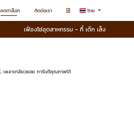
แคตตาล็อก
ติดต่อเรา
ไทย
เฟืองโซ่อุตสาหกรรม - กี้ เต๊ก เส็ง
ร์, เพลาเกลียวยอย การันตีคุณภาพได้