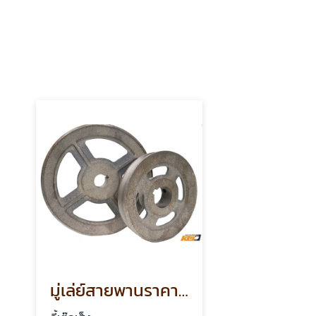
มู่เล่ย์สายพานราคาถูก