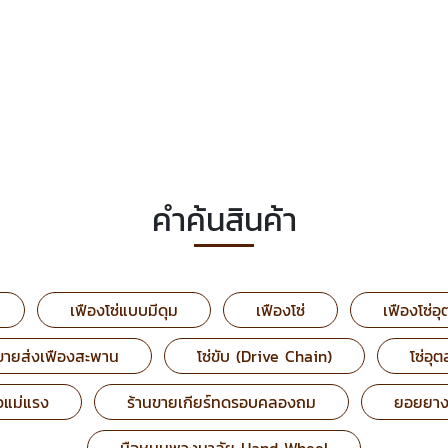
คำค้นสินค้า
เฟืองโซ่แบบมีดุม
เฟืองโซ่
เฟืองโซ่
ขายส่งเฟืองสะพาน
โซ่ขับ (Drive Chain)
โซ่อุ
วแม่แรง
ร้านขายเกียร์ทดรอบคลองถม
ยอยยาง