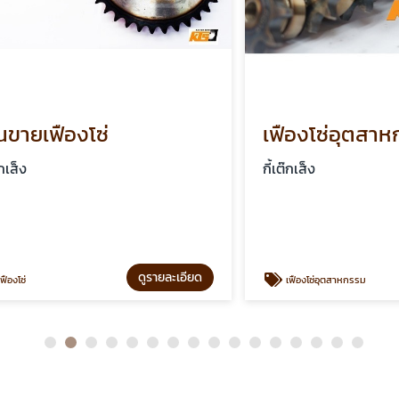
เฟืองโซ่
เฟืองโซ่อุตสาหกรร
กี้เต๊กเส็ง
ดูรายละเอียด
ด
เฟืองโซ่อุตสาหกรรม