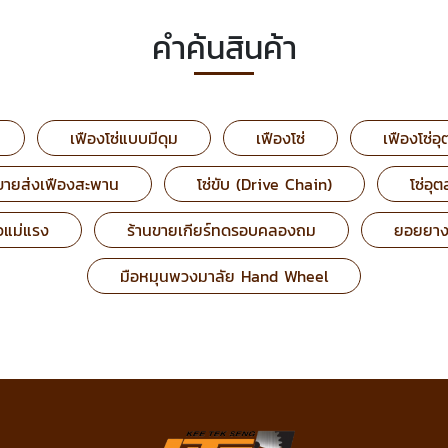
คำค้นสินค้า
เฟืองโซ่แบบมีดุม
เฟืองโซ่
เฟืองโซ่
ขายส่งเฟืองสะพาน
โซ่ขับ (Drive Chain)
โซ่อุ
วแม่แรง
ร้านขายเกียร์ทดรอบคลองถม
ยอยยาง
มือหมุนพวงมาลัย Hand Wheel