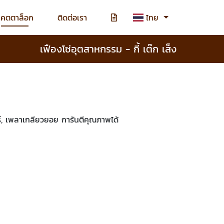
แคตตาล็อก
ติดต่อเรา
ไทย
เฟืองโซ่อุตสาหกรรม - กี้ เต๊ก เส็ง
ร์, เพลาเกลียวยอย การันตีคุณภาพได้