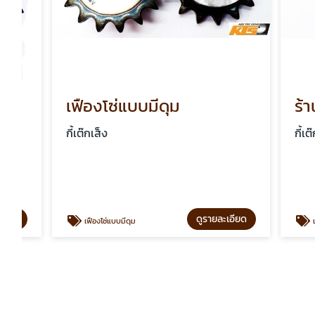
เฟืองโซ่แบบมีดุม
ร้านขาย
กี้เต๊กเส็ง
กี้เต๊กเส็ง
ดูรายละเอียด
เฟืองโซ่แบบมีดุม
เฟืองโซ่