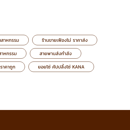
อุตสาหกรรม
ร้านขายเฟืองโม่ ราคาส่ง
ตสาหกรรม
สายพานส่งกำลัง
ราคาถูก
ยอยโซ่ คัปปลิ้งโซ่ KANA