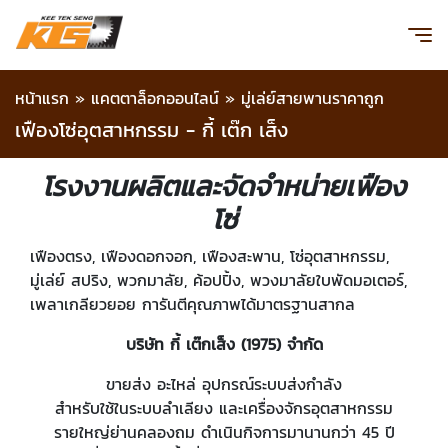
หน้าแรก
»
แคตตาล็อกออนไลน์
»
มู่เล่ย์สายพานราคาถูก
เฟืองโซ่อุตสาหกรรม - กี้ เต๊ก เส็ง
โรงงานผลิตและจัดจำหน่ายเฟือง
โซ่
เฟืองตรง, เฟืองดอกจอก, เฟืองสะพาน, โซ่อุตสาหกรรม,
มู่เล่ย์ สปริง, พวกมาลัย, ค้อปปิ้ง, พวงมาลัยใบพัดมอเตอร์,
เพลาเกลียวยอย การันตีคุณภาพได้มาตรฐานสากล
บริษัท กี้ เต๊กเส็ง (1975) จำกัด
ขายส่ง อะไหล่ อุปกรณ์ระบบส่งกำลัง
สำหรับใช้ในระบบลำเลียง และเครื่องจักรอุตสาหกรรม
รายใหญ่ย่านคลองถม ดำเนินกิจการมานานกว่า 45 ปี