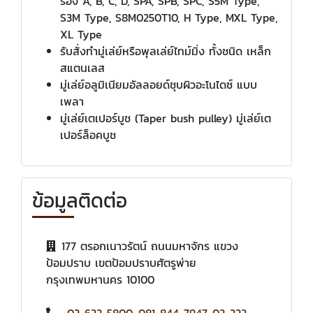
ร่อง A, B, C, D, SPA, SPB, SPC, S5M Type,
S3M Type, S8M0250T10, H Type, MXL Type,
XL Type
รับสั่งทำมู่เล่ย์หรือพุลเล่ย์ไทม์มิ่ง ทั้งชนิด เหล็ก
สแตนเลส
มู่เล่ย์อลูมิเนียมอัลลอยด์ชุบผิวอะโนไดซ์ แบบ
เพลา
มู่เล่ย์เตเปอร์บูช (Taper bush pulley) มู่เล่ย์เต
เปอร์ล็อคบูช
ข้อมูลติดต่อ
177 ตรอกเนาวรัตน์ ถนนมหาจักร แขวง
ป้อมปราบ เขตป้อมปราบศัตรูพ่าย
กรุงเทพมหานคร 10100
02-622-5800
,
081-844-7947
,
02-222-