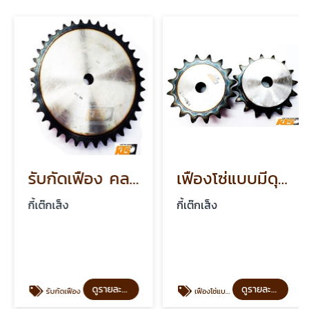
รับกัดเฟือง คลองถม
เฟืองโซ่แบบมีดุม
กี้เต๊กเส็ง
กี้เต๊กเส็ง
ดูรายละเอียด
ดูรายละเอียด
รับกัดเฟือง
เฟืองโซ่แบบมีดุม