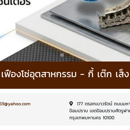
เฟืองโซ่อุตสาหกรรม - กี้ เต๊ก เส็ง
959@yahoo.com
177 ตรอกเนาวรัตน์ ถนนมห
ป้อมปราบ เขตป้อมปราบศัตรูพ่า
กรุงเทพมหานคร 10100