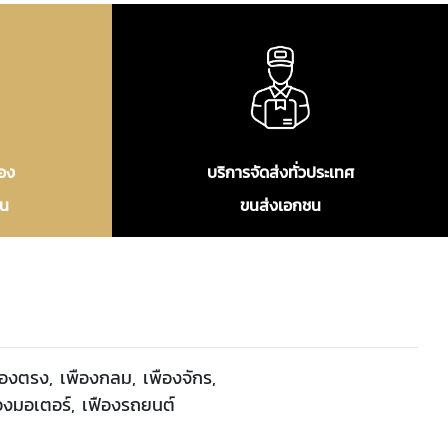
ือง
บริการจัดส่งทั่วประเทศ
ิ้น
ขนส่งเอกชน
ืองตรง, เพืองกลม, เพืองจักร,
ืองมอเตอร์, เฟืองรถยนต์