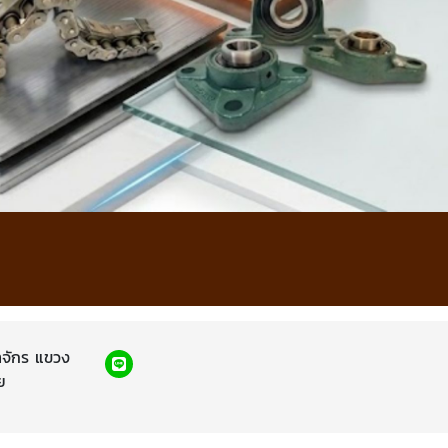
าจักร แขวง
ย