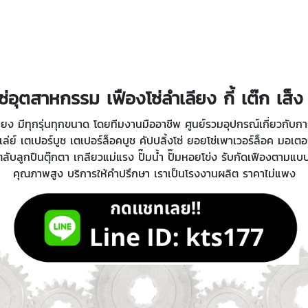
ซ่อุตสาหกรรม เฟืองโซ่ลำเลียง กี้ เต๊ก เส็ง
เลียง มีทุกรุ่นทุกขนาด โดยทีมงานมืออาชีพ ศูนย์รวมอุปกรณ์เกี่ยวกับ
เล่ย์ เตเปอร์บูช เตเปอร์ล็อคบูช คัปปลิ้งโซ่ ยอยโซ่เพาเวอร์ล็อค มอเต
ลับลูกปืนตุ๊กตา เกลียวแม่แรง ปั๊มน้ำ ปั๊มหอยโข่ง รับกัดเฟืองตามแบ
คุณภาพสูง บริการให้คำปรึกษา เราเป็นโรงงานผลิต ราคาไม่แพง